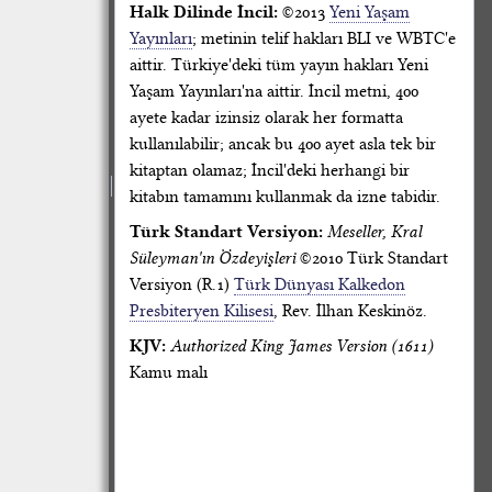
Halk Dilinde İncil:
©2013
Yeni Yaşam
Yayınları
; metinin telif hakları BLI ve WBTC'e
aittir. Türkiye'deki tüm yayın hakları Yeni
Yaşam Yayınları'na aittir. İncil metni, 400
ayete kadar izinsiz olarak her formatta
kullanılabilir; ancak bu 400 ayet asla tek bir
kitaptan olamaz; İncil'deki herhangi bir
kitabın tamamını kullanmak da izne tabidir.
Türk Standart Versiyon:
Meseller, Kral
Süleyman'ın Özdeyişleri
©2010 Türk Standart
Versiyon (R.1)
Türk Dünyası Kalkedon
Presbiteryen Kilisesi
, Rev. İlhan Keskinöz.
KJV:
Authorized King James Version (1611)
Kamu malı