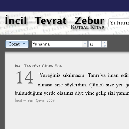
İncil
—Tevrat—Zebur
Kutsal Kitap
Gözat
İsa - Tanrı’ya Giden Yol
14
“Yüreğiniz sıkılmasın. Tanrı’ya iman ed
olmasa size söylerdim. Çünkü size yer 
bulunduğum yerde olasınız diye yine gelip sizi yanı
İncil — Yeni Çeviri 2009