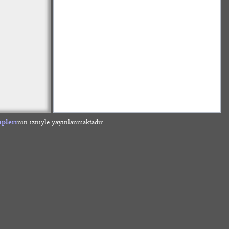
ipleri
nin izniyle yayınlanmaktadır.
»