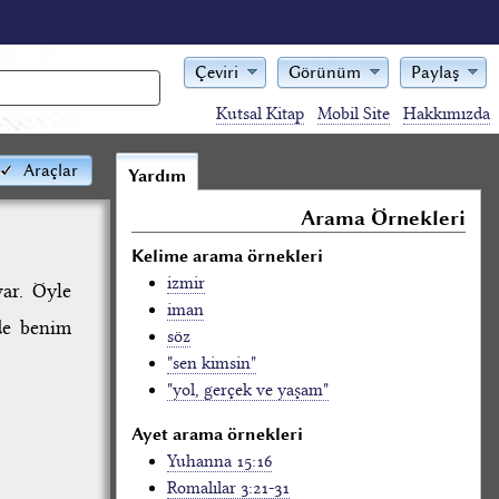
Çeviri
Görünüm
Paylaş
Kutsal Kitap
Mobil Site
Hakkımızda
Araçlar
Yardım
Arama Örnekleri
Kelime arama örnekleri
izmir
ar. Öyle
iman
 de benim
söz
"sen kimsin"
"yol, gerçek ve yaşam"
Ayet arama örnekleri
Yuhanna 15:16
Romalılar 3:21-31