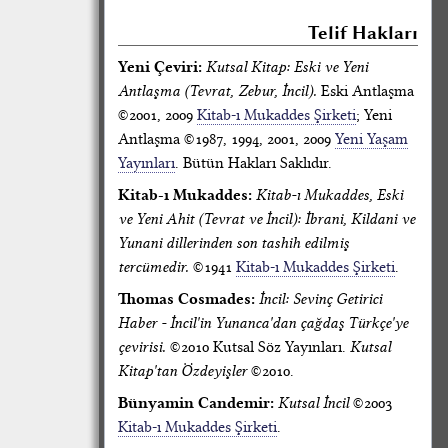
Telif Hakları
Yeni Çeviri:
Kutsal Kitap: Eski ve Yeni
Antlaşma (Tevrat, Zebur, İncil).
Eski Antlaşma
©2001, 2009
Kitab-ı Mukaddes Şirketi
; Yeni
Antlaşma ©1987, 1994, 2001, 2009
Yeni Yaşam
Yayınları
. Bütün Hakları Saklıdır.
Kitab-ı Mukaddes:
Kitab-ı Mukaddes, Eski
ve Yeni Ahit (Tevrat ve İncil): İbrani, Kildani ve
Yunani dillerinden son tashih edilmiş
tercümedir.
©1941
Kitab-ı Mukaddes Şirketi
.
Thomas Cosmades:
İncil: Sevinç Getirici
Haber - İncil'in Yunanca'dan çağdaş Türkçe'ye
çevirisi.
©2010 Kutsal Söz Yayınları.
Kutsal
Kitap'tan Özdeyişler
©2010.
Bünyamin Candemir:
Kutsal İncil
©2003
Kitab-ı Mukaddes Şirketi
.