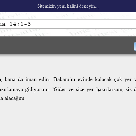
Sitemizin yeni halini deneyin...
in, bana da iman edin.
Babam’ın evinde kalacak çok yer v
2
hazırlamaya gidiyorum.
Gider ve size yer hazırlarsam, siz
3
ma alacağım.