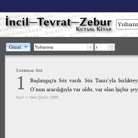
İncil
—Tevrat—Zebur
Kutsal Kitap
Gözat
Tanrısal Söz
1
Başlangıçta Söz vardı. Söz Tanrı’yla birlikte
O’nun aracılığıyla var oldu, var olan hiçbir şe
İncil — Yeni Çeviri 2009