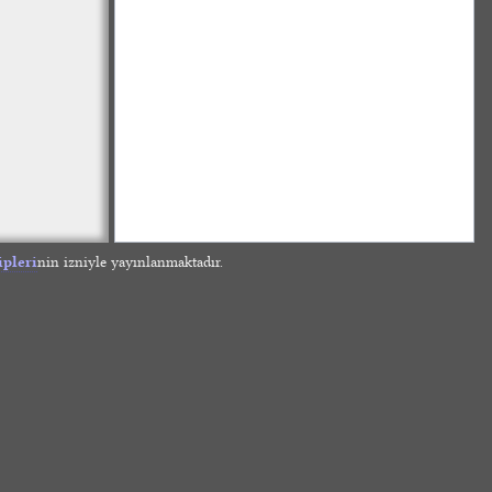
ipleri
nin izniyle yayınlanmaktadır.
»