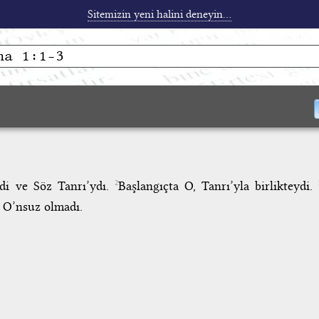
Sitemizin yeni halini deneyin...
ydi ve Söz Tanrı’ydı.
Başlangıçta O, Tanrı’yla birlikteydi.
2
y O’nsuz olmadı.