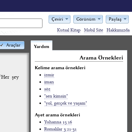
Çeviri
Görünüm
Paylaş
Kutsal Kitap
Mobil Site
Hakkımızda
Araçlar
Yardım
Arama Örnekleri
Kelime arama örnekleri
izmir
Her şey
3
iman
söz
"sen kimsin"
"yol, gerçek ve yaşam"
Ayet arama örnekleri
Yuhanna 15:16
Romalılar 3:21-31