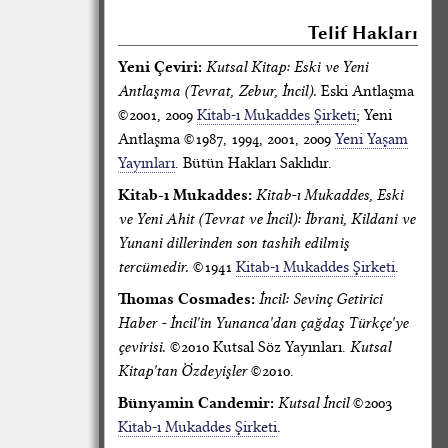
Telif Hakları
Yeni Çeviri:
Kutsal Kitap: Eski ve Yeni
Antlaşma (Tevrat, Zebur, İncil).
Eski Antlaşma
©2001, 2009
Kitab-ı Mukaddes Şirketi
; Yeni
Antlaşma ©1987, 1994, 2001, 2009
Yeni Yaşam
Yayınları
. Bütün Hakları Saklıdır.
Kitab-ı Mukaddes:
Kitab-ı Mukaddes, Eski
ve Yeni Ahit (Tevrat ve İncil): İbrani, Kildani ve
Yunani dillerinden son tashih edilmiş
tercümedir.
©1941
Kitab-ı Mukaddes Şirketi
.
Thomas Cosmades:
İncil: Sevinç Getirici
Haber - İncil'in Yunanca'dan çağdaş Türkçe'ye
çevirisi.
©2010 Kutsal Söz Yayınları.
Kutsal
Kitap'tan Özdeyişler
©2010.
Bünyamin Candemir:
Kutsal İncil
©2003
Kitab-ı Mukaddes Şirketi
.