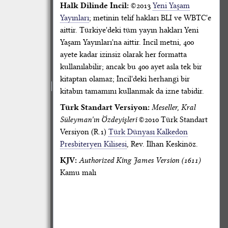
Halk Dilinde İncil:
©2013
Yeni Yaşam
Yayınları
; metinin telif hakları BLI ve WBTC'e
aittir. Türkiye'deki tüm yayın hakları Yeni
Yaşam Yayınları'na aittir. İncil metni, 400
ayete kadar izinsiz olarak her formatta
kullanılabilir; ancak bu 400 ayet asla tek bir
kitaptan olamaz; İncil'deki herhangi bir
kitabın tamamını kullanmak da izne tabidir.
Türk Standart Versiyon:
Meseller, Kral
Süleyman'ın Özdeyişleri
©2010 Türk Standart
Versiyon (R.1)
Türk Dünyası Kalkedon
Presbiteryen Kilisesi
, Rev. İlhan Keskinöz.
KJV:
Authorized King James Version (1611)
Kamu malı