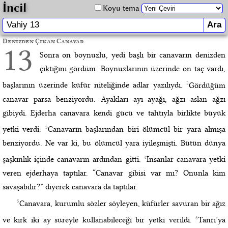
İncil
Koyu tema
Denizden Çıkan Canavar
13
Sonra on boynuzlu, yedi başlı bir canavarın denizden
çıktığını gördüm. Boynuzlarının üzerinde on taç vardı,
2
başlarının üzerinde küfür niteliğinde adlar yazılıydı.
Gördüğüm
canavar parsa benziyordu. Ayakları ayı ayağı, ağzı aslan ağzı
gibiydi. Ejderha canavara kendi gücü ve tahtıyla birlikte büyük
3
yetki verdi.
Canavarın başlarından biri ölümcül bir yara almışa
benziyordu. Ne var ki, bu ölümcül yara iyileşmişti. Bütün dünya
4
şaşkınlık içinde canavarın ardından gitti.
İnsanlar canavara yetki
veren ejderhaya taptılar. “Canavar gibisi var mı? Onunla kim
savaşabilir?” diyerek canavara da taptılar.
5
Canavara, kurumlu sözler söyleyen, küfürler savuran bir ağız
6
ve kırk iki ay süreyle kullanabileceği bir yetki verildi.
Tanrı’ya