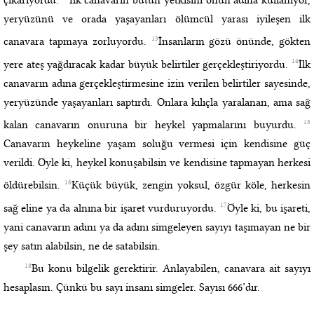
yeryüzünü ve orada yaşayanları ölümcül yarası iyileşen ilk
13
canavara tapmaya zorluyordu.
İnsanların gözü önünde, gökten
14
yere ateş yağdıracak kadar büyük belirtiler gerçekleştiriyordu.
İlk
canavarın adına gerçekleştirmesine izin verilen belirtiler sayesinde,
yeryüzünde yaşayanları saptırdı. Onlara kılıçla yaralanan, ama sağ
15
kalan canavarın onuruna bir heykel yapmalarını buyurdu.
Canavarın heykeline yaşam soluğu vermesi için kendisine güç
verildi. Öyle ki, heykel konuşabilsin ve kendisine tapmayan herkesi
16
öldürebilsin.
Küçük büyük, zengin yoksul, özgür köle, herkesin
17
sağ eline ya da alnına bir işaret vurduruyordu.
Öyle ki, bu işareti,
yani canavarın adını ya da adını simgeleyen sayıyı taşımayan ne bir
şey satın alabilsin, ne de satabilsin.
18
Bu konu bilgelik gerektirir. Anlayabilen, canavara ait sayıyı
hesaplasın. Çünkü bu sayı insanı simgeler. Sayısı 666’dır.