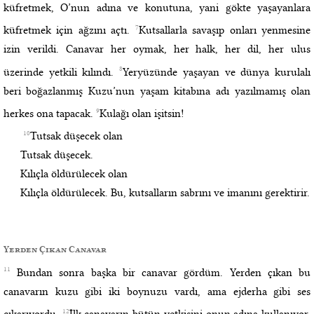
küfretmek, O’nun adına ve konutuna, yani gökte yaşayanlara
7
küfretmek için ağzını açtı.
Kutsallarla savaşıp onları yenmesine
izin verildi. Canavar her oymak, her halk, her dil, her ulus
8
üzerinde yetkili kılındı.
Yeryüzünde yaşayan ve dünya kurulalı
beri boğazlanmış Kuzu’nun yaşam kitabına adı yazılmamış olan
9
herkes ona tapacak.
Kulağı olan işitsin!
10
Tutsak düşecek olan
Tutsak düşecek.
Kılıçla öldürülecek olan
Kılıçla öldürülecek. Bu, kutsalların sabrını ve imanını gerektirir.
Yerden Çıkan Canavar
11
Bundan sonra başka bir canavar gördüm. Yerden çıkan bu
canavarın kuzu gibi iki boynuzu vardı, ama ejderha gibi ses
12
çıkarıyordu.
İlk canavarın bütün yetkisini onun adına kullanıyor,