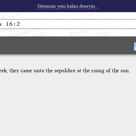
Sitemizin yeni halini deneyin...
ek, they came unto the sepulchre at the rising of the sun.