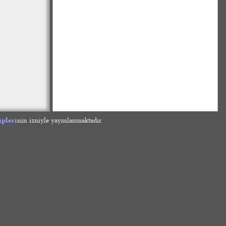
ipleri
nin izniyle yayınlanmaktadır.
»