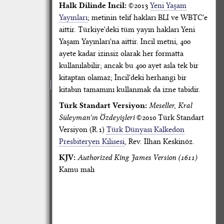
Halk Dilinde İncil:
©2013
Yeni Yaşam
Yayınları
; metinin telif hakları BLI ve WBTC'e
aittir. Türkiye'deki tüm yayın hakları Yeni
Yaşam Yayınları'na aittir. İncil metni, 400
ayete kadar izinsiz olarak her formatta
kullanılabilir; ancak bu 400 ayet asla tek bir
kitaptan olamaz; İncil'deki herhangi bir
kitabın tamamını kullanmak da izne tabidir.
Türk Standart Versiyon:
Meseller, Kral
Süleyman'ın Özdeyişleri
©2010 Türk Standart
Versiyon (R.1)
Türk Dünyası Kalkedon
Presbiteryen Kilisesi
, Rev. İlhan Keskinöz.
KJV:
Authorized King James Version (1611)
Kamu malı