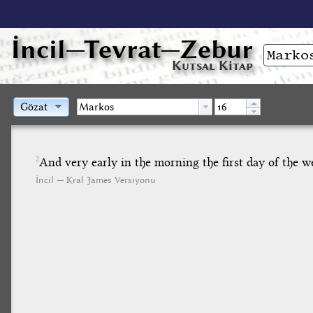
İncil
—Tevrat—Zebur
Kutsal Kitap
Gözat
And very early in the morning the first day of the we
2
İncil — Kral James Versiyonu