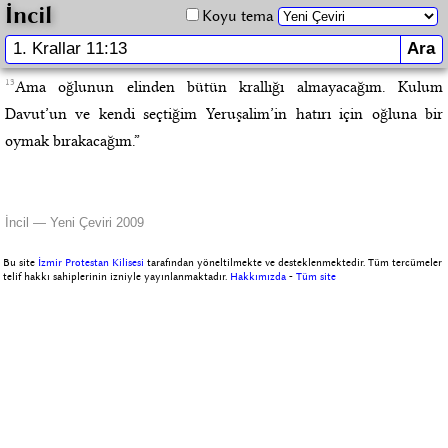
İncil
Koyu tema
13
Ama oğlunun elinden bütün krallığı almayacağım. Kulum
Davut’un ve kendi seçtiğim Yeruşalim’in hatırı için oğluna bir
oymak bırakacağım.”
İncil — Yeni Çeviri 2009
Bu site
İzmir Protestan Kilisesi
tarafından yöneltilmekte ve desteklenmektedir. Tüm tercümeler
telif hakkı sahiplerinin izniyle yayınlanmaktadır.
Hakkımızda
-
Tüm site