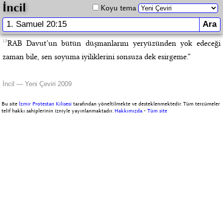
İncil
Koyu tema
15
RAB Davut’un bütün düşmanlarını yeryüzünden yok edeceği
zaman bile, sen soyuma iyiliklerini sonsuza dek esirgeme.”
İncil — Yeni Çeviri 2009
Bu site
İzmir Protestan Kilisesi
tarafından yöneltilmekte ve desteklenmektedir. Tüm tercümeler
telif hakkı sahiplerinin izniyle yayınlanmaktadır.
Hakkımızda
-
Tüm site