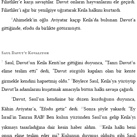
Filistliler’e karşı savaştılar. Davut onların hayvanlarını ele geçirdi.
Filistliler’i ağır bir yenilgiye uğratarak Keila halkını kurtardı.
6
Ahimelek’in oğlu Aviyatar kaçıp Keila’da bulunan Davut’a
gittiğinde, efodu da birlikte götürmüştü.
Saul Davut’u Kovalıyor
7
Saul, Davut’un Keila Kenti’ne gittiğini duyunca, “Tanrı Davut’u
elime teslim etti” dedi, “Davut sürgülü kapıları olan bir kente
8
girmekle kendini hapsetmiş oldu.”
Böylece Saul, Keila’ya yürüyüp
Davut’la adamlarını kuşatmak amacıyla bütün halkı savaşa çağırdı.
9
Davut, Saul’un kendisine bir düzen kurduğunu duyunca,
10
Kâhin Aviyatar’a, “Efodu getir” dedi.
Sonra şöyle yakardı: “Ey
İsrail’in Tanrısı RAB! Ben kulun yüzünden Saul’un gelip Keila’yı
11
yıkmayı tasarladığına dair kesin haber aldım.
Keila halkı beni
onun eline teslim eder mi? Kulunun duymuş olduğu gibi Saul