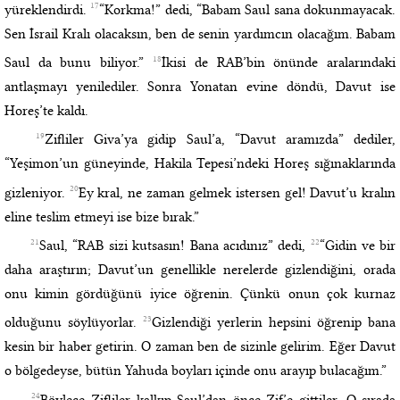
17
yüreklendirdi.
“Korkma!” dedi, “Babam Saul sana dokunmayacak.
Sen İsrail Kralı olacaksın, ben de senin yardımcın olacağım. Babam
18
Saul da bunu biliyor.”
İkisi de RAB’bin önünde aralarındaki
antlaşmayı yenilediler. Sonra Yonatan evine döndü, Davut ise
Horeş’te kaldı.
19
Zifliler Giva’ya gidip Saul’a, “Davut aramızda” dediler,
“Yeşimon’un güneyinde, Hakila Tepesi’ndeki Horeş sığınaklarında
20
gizleniyor.
Ey kral, ne zaman gelmek istersen gel! Davut’u kralın
eline teslim etmeyi ise bize bırak.”
21
22
Saul, “RAB sizi kutsasın! Bana acıdınız” dedi,
“Gidin ve bir
daha araştırın; Davut’un genellikle nerelerde gizlendiğini, orada
onu kimin gördüğünü iyice öğrenin. Çünkü onun çok kurnaz
23
olduğunu söylüyorlar.
Gizlendiği yerlerin hepsini öğrenip bana
kesin bir haber getirin. O zaman ben de sizinle gelirim. Eğer Davut
o bölgedeyse, bütün Yahuda boyları içinde onu arayıp bulacağım.”
24
Böylece Zifliler kalkıp Saul’dan önce Zif’e gittiler. O sırada