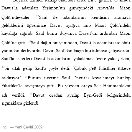
Davut’la adamları Yeşimon’un güneyindeki Arava’da, Maon
25
Çölü’ndeydiler.
Saul ile adamlarının kendisini aramaya
geldiklerini öğrenince Davut aşağıya inip Maon Çölü’ndeki
kayalığa sığındı. Saul bunu duyunca Davut’un ardından Maon
26
Çölü’ne gitti.
Saul dağın bir yanından, Davut’la adamları ise öbür
yanından ilerliyordu. Davut Saul’dan kaçıp kurtulmaya çalışıyordu.
Saul’la askerleri Davut’la adamlarını yakalamak üzere yaklaşırken,
27
bir ulak gelip Saul’a şöyle dedi: “Çabuk gel! Filistliler ülkeye
28
saldırıyor.”
Bunun üzerine Saul Davut’u kovalamayı bırakıp
Filistliler’le savaşmaya gitti. Bu yüzden oraya Sela-Hammahlekot
29
adı verildi.
Davut oradan ayrılıp Eyn-Gedi bölgesindeki
sığınaklara gizlendi.
İncil — Yeni Çeviri 2009