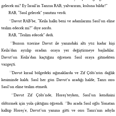
gelecek mi? Ey İsrail’in Tanrısı RAB, yalvarırım, kuluna bildir!”
RAB, “Saul gelecek” yanıtını verdi.
12
Davut RAB’be, “Keila halkı beni ve adamlarımı Saul’un eline
teslim edecek mi?” diye sordu.
RAB, “Teslim edecek” dedi.
13
Bunun üzerine Davut ile yanındaki altı yüz kadar kişi
Keila’dan ayrılıp oradan oraya yer değiştirmeye başladılar.
Davut’un Keila’dan kaçtığını öğrenen Saul oraya gitmekten
vazgeçti.
14
Davut kırsal bölgedeki sığınaklarda ve Zif Çölü’nün dağlık
kesiminde kaldı. Saul her gün Davut’u aradığı halde, Tanrı onu
Saul’un eline teslim etmedi.
15
Davut Zif Çölü’nde, Horeş’teyken, Saul’un kendisini
16
öldürmek için yola çıktığını öğrendi.
Bu arada Saul oğlu Yonatan
kalkıp Horeş’e, Davut’un yanına gitti ve onu Tanrı’nın adıyla