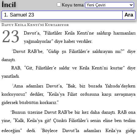
İncil
Koyu tema
Davut Keila Kenti’ni Kurtarıyor
23
Davut’a, “Filistliler Keila Kenti’ne saldırıp harmanları
yağmalıyorlar” diye haber verdiler.
2
Davut RAB’be, “Gidip şu Filistliler’e saldırayım mı?” diye
danıştı.
RAB, “Git, Filistliler’e saldır ve Keila Kenti’ni kurtar” diye
yanıtladı.
3
Ama adamları Davut’a, “Bak, biz burada Yahuda’dayken
korkuyoruz” dediler, “Keila’ya Filist ordusuna karşı savaşmaya
gidersek büsbütün korkarız.”
4
Bunun üzerine Davut RAB’be bir kez daha danıştı. RAB ona
yine, “Kalk, Keila’ya git! Çünkü Filistliler’i senin eline ben teslim
5
edeceğim” dedi.
Böylece Davut’la adamları Keila’ya gidip