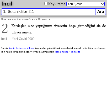
İncil
Koyu tema
Pavlus’un Selanik’teki Hizmeti
2
Kardeşler, size yaptığımız ziyaretin boşa gitmediğini siz de
biliyorsunuz.
İncil — Yeni Çeviri 2009
Bu site
İzmir Protestan Kilisesi
tarafından yöneltilmekte ve desteklenmektedir. Tüm tercümeler
telif hakkı sahiplerinin izniyle yayınlanmaktadır.
Hakkımızda
-
Tüm site