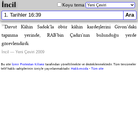
İncil
Koyu tema
39
Davut Kâhin Sadok’la öbür kâhin kardeşlerini Givon’daki
tapınma yerinde, RAB’bin Çadırı’nın bulunduğu yerde
görevlendirdi.
İncil — Yeni Çeviri 2009
Bu site
İzmir Protestan Kilisesi
tarafından yöneltilmekte ve desteklenmektedir. Tüm tercümeler
telif hakkı sahiplerinin izniyle yayınlanmaktadır.
Hakkımızda
-
Tüm site