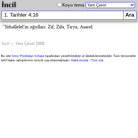
İncil
Koyu tema
16
Yehallelel’in oğulları: Zif, Zifa, Tirya, Asarel.
İncil — Yeni Çeviri 2009
Bu site
İzmir Protestan Kilisesi
tarafından yöneltilmekte ve desteklenmektedir. Tüm tercümeler
telif hakkı sahiplerinin izniyle yayınlanmaktadır.
Hakkımızda
-
Tüm site