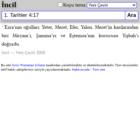
İncil
Koyu tema
17
Ezra’nın oğulları: Yeter, Meret, Efer, Yalon. Meret’in karılarından
biri Miryam’ı, Şamma’yı ve Eştemoa’nın kurucusu Yişbah’ı
doğurdu.
İncil — Yeni Çeviri 2009
Bu site
İzmir Protestan Kilisesi
tarafından yöneltilmekte ve desteklenmektedir. Tüm tercümeler
telif hakkı sahiplerinin izniyle yayınlanmaktadır.
Hakkımızda
-
Tüm site