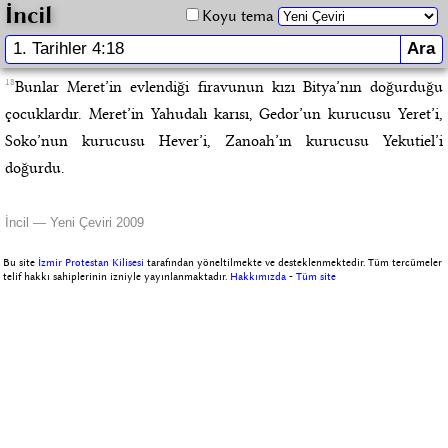
İncil
Koyu tema
18
Bunlar Meret’in evlendiği firavunun kızı Bitya’nın doğurduğu
çocuklardır. Meret’in Yahudalı karısı, Gedor’un kurucusu Yeret’i,
Soko’nun kurucusu Hever’i, Zanoah’ın kurucusu Yekutiel’i
doğurdu.
İncil — Yeni Çeviri 2009
Bu site
İzmir Protestan Kilisesi
tarafından yöneltilmekte ve desteklenmektedir. Tüm tercümeler
telif hakkı sahiplerinin izniyle yayınlanmaktadır.
Hakkımızda
-
Tüm site