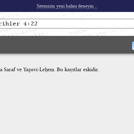
Sitemizin yeni halini deneyin...
a Saraf ve Yaşuvi-Lehem. Bu kayıtlar eskidir.