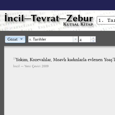
İncil
—Tevrat—Zebur
Kutsal Kitap
Gözat
Yokim, Kozevalılar, Moavlı kadınlarla evlenen Yoaş’l
22
İncil — Yeni Çeviri 2009