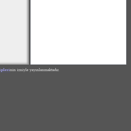
ipleri
nin izniyle yayınlanmaktadır.
»