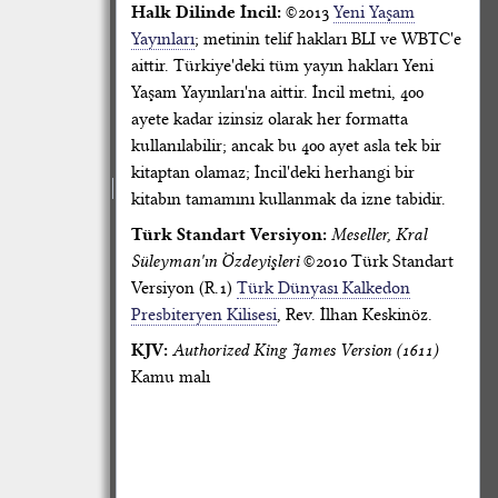
Halk Dilinde İncil:
©2013
Yeni Yaşam
Yayınları
; metinin telif hakları BLI ve WBTC'e
aittir. Türkiye'deki tüm yayın hakları Yeni
Yaşam Yayınları'na aittir. İncil metni, 400
ayete kadar izinsiz olarak her formatta
kullanılabilir; ancak bu 400 ayet asla tek bir
kitaptan olamaz; İncil'deki herhangi bir
kitabın tamamını kullanmak da izne tabidir.
Türk Standart Versiyon:
Meseller, Kral
Süleyman'ın Özdeyişleri
©2010 Türk Standart
Versiyon (R.1)
Türk Dünyası Kalkedon
Presbiteryen Kilisesi
, Rev. İlhan Keskinöz.
KJV:
Authorized King James Version (1611)
Kamu malı