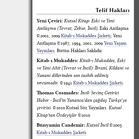
Telif Hakları
Yeni Çeviri:
Kutsal Kitap: Eski ve Yeni
Antlaşma (Tevrat, Zebur, İncil).
Eski Antlaşma
©2001, 2009
Kitab-ı Mukaddes Şirketi
; Yeni
Antlaşma ©1987, 1994, 2001, 2009
Yeni Yaşam
Yayınları
. Bütün Hakları Saklıdır.
Kitab-ı Mukaddes:
Kitab-ı Mukaddes, Eski
ve Yeni Ahit (Tevrat ve İncil): İbrani, Kildani ve
Yunani dillerinden son tashih edilmiş
tercümedir.
©1941
Kitab-ı Mukaddes Şirketi
.
Thomas Cosmades:
İncil: Sevinç Getirici
Haber - İncil'in Yunanca'dan çağdaş Türkçe'ye
çevirisi.
©2010 Kutsal Söz Yayınları.
Kutsal
Kitap'tan Özdeyişler
©2010.
Bünyamin Candemir:
Kutsal İncil
©2003
Kitab-ı Mukaddes Şirketi
.