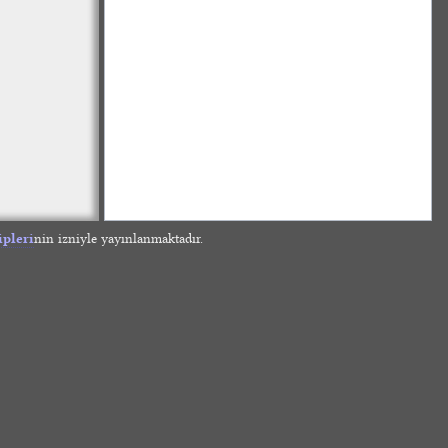
ipleri
nin izniyle yayınlanmaktadır.
»