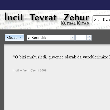
İncil
—Tevrat—Zebur
Kutsal Kitap
Gözat
O bizi mühürledi, güvence olarak da yüreklerimize K
22
İncil — Yeni Çeviri 2009