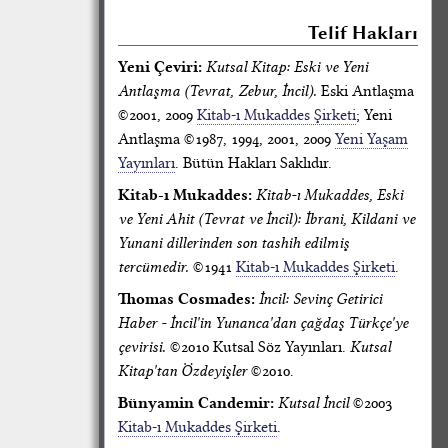
Telif Hakları
Yeni Çeviri:
Kutsal Kitap: Eski ve Yeni
Antlaşma (Tevrat, Zebur, İncil).
Eski Antlaşma
©2001, 2009
Kitab-ı Mukaddes Şirketi
; Yeni
Antlaşma ©1987, 1994, 2001, 2009
Yeni Yaşam
Yayınları
. Bütün Hakları Saklıdır.
Kitab-ı Mukaddes:
Kitab-ı Mukaddes, Eski
ve Yeni Ahit (Tevrat ve İncil): İbrani, Kildani ve
Yunani dillerinden son tashih edilmiş
tercümedir.
©1941
Kitab-ı Mukaddes Şirketi
.
Thomas Cosmades:
İncil: Sevinç Getirici
Haber - İncil'in Yunanca'dan çağdaş Türkçe'ye
çevirisi.
©2010 Kutsal Söz Yayınları.
Kutsal
Kitap'tan Özdeyişler
©2010.
Bünyamin Candemir:
Kutsal İncil
©2003
Kitab-ı Mukaddes Şirketi
.