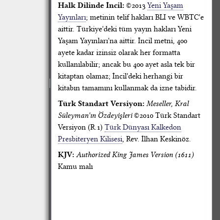
Halk Dilinde İncil:
©2013
Yeni Yaşam
Yayınları
; metinin telif hakları BLI ve WBTC'e
aittir. Türkiye'deki tüm yayın hakları Yeni
Yaşam Yayınları'na aittir. İncil metni, 400
ayete kadar izinsiz olarak her formatta
kullanılabilir; ancak bu 400 ayet asla tek bir
kitaptan olamaz; İncil'deki herhangi bir
kitabın tamamını kullanmak da izne tabidir.
Türk Standart Versiyon:
Meseller, Kral
Süleyman'ın Özdeyişleri
©2010 Türk Standart
Versiyon (R.1)
Türk Dünyası Kalkedon
Presbiteryen Kilisesi
, Rev. İlhan Keskinöz.
KJV:
Authorized King James Version (1611)
Kamu malı