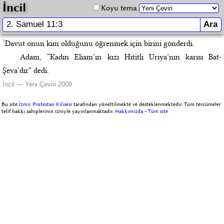
İncil
Koyu tema
3
Davut onun kim olduğunu öğrenmek için birini gönderdi.
Adam, “Kadın Eliam’ın kızı Hititli Uriya’nın karısı Bat-
Şeva’dır” dedi.
İncil — Yeni Çeviri 2009
Bu site
İzmir Protestan Kilisesi
tarafından yöneltilmekte ve desteklenmektedir. Tüm tercümeler
telif hakkı sahiplerinin izniyle yayınlanmaktadır.
Hakkımızda
-
Tüm site