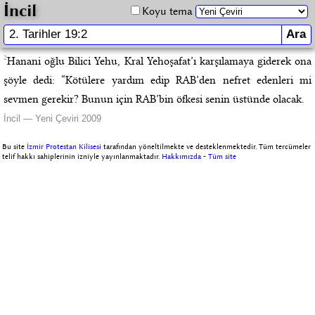
İncil
Koyu tema
2
Hanani oğlu Bilici Yehu, Kral Yehoşafat’ı karşılamaya giderek ona
şöyle dedi: “Kötülere yardım edip RAB’den nefret edenleri mi
sevmen gerekir? Bunun için RAB’bin öfkesi senin üstünde olacak.
İncil — Yeni Çeviri 2009
Bu site
İzmir Protestan Kilisesi
tarafından yöneltilmekte ve desteklenmektedir. Tüm tercümeler
telif hakkı sahiplerinin izniyle yayınlanmaktadır.
Hakkımızda
-
Tüm site