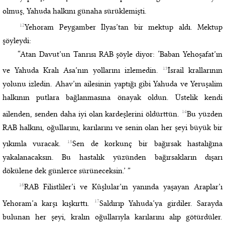
olmuş, Yahuda halkını günaha sürüklemişti.
12
Yehoram Peygamber İlyas’tan bir mektup aldı. Mektup
şöyleydi:
“Atan Davut’un Tanrısı RAB şöyle diyor: ‘Baban Yehoşafat’ın
13
ve Yahuda Kralı Asa’nın yollarını izlemedin.
İsrail krallarının
yolunu izledin. Ahav’ın ailesinin yaptığı gibi Yahuda ve Yeruşalim
halkının putlara bağlanmasına önayak oldun. Üstelik kendi
14
ailenden, senden daha iyi olan kardeşlerini öldürttün.
Bu yüzden
RAB halkını, oğullarını, karılarını ve senin olan her şeyi büyük bir
15
yıkımla vuracak.
Sen de korkunç bir bağırsak hastalığına
yakalanacaksın. Bu hastalık yüzünden bağırsakların dışarı
dökülene dek günlerce sürüneceksin.’ ”
16
RAB Filistliler’i ve Kûşlular’ın yanında yaşayan Araplar’ı
17
Yehoram’a karşı kışkırttı.
Saldırıp Yahuda’ya girdiler. Sarayda
bulunan her şeyi, kralın oğullarıyla karılarını alıp götürdüler.