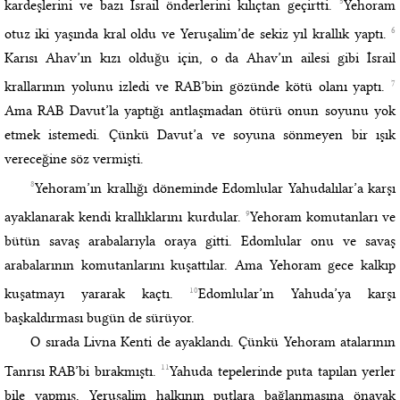
5
kardeşlerini ve bazı İsrail önderlerini kılıçtan geçirtti.
Yehoram
6
otuz iki yaşında kral oldu ve Yeruşalim’de sekiz yıl krallık yaptı.
Karısı Ahav’ın kızı olduğu için, o da Ahav’ın ailesi gibi İsrail
7
krallarının yolunu izledi ve RAB’bin gözünde kötü olanı yaptı.
Ama RAB Davut’la yaptığı antlaşmadan ötürü onun soyunu yok
etmek istemedi. Çünkü Davut’a ve soyuna sönmeyen bir ışık
vereceğine söz vermişti.
8
Yehoram’ın krallığı döneminde Edomlular Yahudalılar’a karşı
9
ayaklanarak kendi krallıklarını kurdular.
Yehoram komutanları ve
bütün savaş arabalarıyla oraya gitti. Edomlular onu ve savaş
arabalarının komutanlarını kuşattılar. Ama Yehoram gece kalkıp
10
kuşatmayı yararak kaçtı.
Edomlular’ın Yahuda’ya karşı
başkaldırması bugün de sürüyor.
O sırada Livna Kenti de ayaklandı. Çünkü Yehoram atalarının
11
Tanrısı RAB’bi bırakmıştı.
Yahuda tepelerinde puta tapılan yerler
bile yapmış, Yeruşalim halkının putlara bağlanmasına önayak