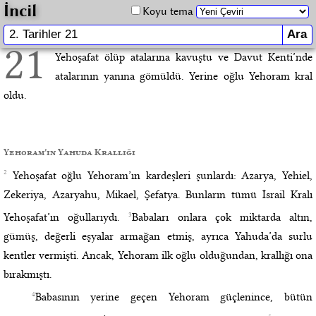
İncil
Koyu tema
21
Yehoşafat ölüp atalarına kavuştu ve Davut Kenti’nde
atalarının yanına gömüldü. Yerine oğlu Yehoram kral
oldu.
Yehoram’ın Yahuda Krallığı
2
Yehoşafat oğlu Yehoram’ın kardeşleri şunlardı: Azarya, Yehiel,
Zekeriya, Azaryahu, Mikael, Şefatya. Bunların tümü İsrail Kralı
3
Yehoşafat’ın oğullarıydı.
Babaları onlara çok miktarda altın,
gümüş, değerli eşyalar armağan etmiş, ayrıca Yahuda’da surlu
kentler vermişti. Ancak, Yehoram ilk oğlu olduğundan, krallığı ona
bırakmıştı.
4
Babasının yerine geçen Yehoram güçlenince, bütün