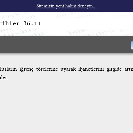
Sitemizin yeni halini deneyin...
usların iğrenç törelerine uyarak ihanetlerini gitgide artı
ler.