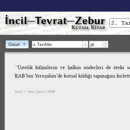
İncil
—Tevrat—Zebur
Kutsal Kitap
Gözat
Üstelik kâhinlerin ve halkın önderleri de öteki ul
14
RAB’bin Yeruşalim’de kutsal kıldığı tapınağını kirletti
İncil — Yeni Çeviri 2009