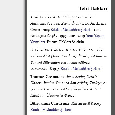
Telif Hakları
Yeni Çeviri:
Kutsal Kitap: Eski ve Yeni
Antlaşma (Tevrat, Zebur, İncil).
Eski Antlaşma
©2001, 2009
Kitab-ı Mukaddes Şirketi
; Yeni
Antlaşma ©1987, 1994, 2001, 2009
Yeni Yaşam
Yayınları
. Bütün Hakları Saklıdır.
Kitab-ı Mukaddes:
Kitab-ı Mukaddes, Eski
ve Yeni Ahit (Tevrat ve İncil): İbrani, Kildani ve
Yunani dillerinden son tashih edilmiş
tercümedir.
©1941
Kitab-ı Mukaddes Şirketi
.
Thomas Cosmades:
İncil: Sevinç Getirici
Haber - İncil'in Yunanca'dan çağdaş Türkçe'ye
çevirisi.
©2010 Kutsal Söz Yayınları.
Kutsal
Kitap'tan Özdeyişler
©2010.
Bünyamin Candemir:
Kutsal İncil
©2003
Kitab-ı Mukaddes Şirketi
.