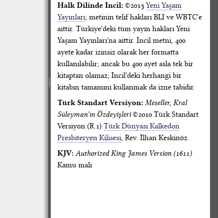
Halk Dilinde İncil:
©2013
Yeni Yaşam
Yayınları
; metinin telif hakları BLI ve WBTC'e
aittir. Türkiye'deki tüm yayın hakları Yeni
Yaşam Yayınları'na aittir. İncil metni, 400
ayete kadar izinsiz olarak her formatta
kullanılabilir; ancak bu 400 ayet asla tek bir
kitaptan olamaz; İncil'deki herhangi bir
kitabın tamamını kullanmak da izne tabidir.
Türk Standart Versiyon:
Meseller, Kral
Süleyman'ın Özdeyişleri
©2010 Türk Standart
Versiyon (R.1)
Türk Dünyası Kalkedon
Presbiteryen Kilisesi
, Rev. İlhan Keskinöz.
KJV:
Authorized King James Version (1611)
Kamu malı