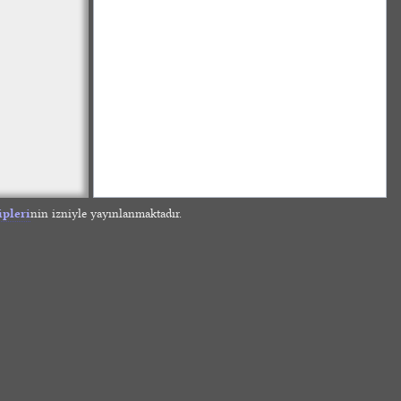
ipleri
nin izniyle yayınlanmaktadır.
»