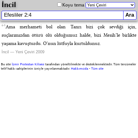
İncil
Koyu tema
4-5
Ama merhameti bol olan Tanrı bizi çok sevdiği için,
suçlarımızdan ötürü ölü olduğumuz halde, bizi Mesih’le birlikte
yaşama kavuşturdu. O’nun lütfuyla kurtuldunuz.
İncil — Yeni Çeviri 2009
Bu site
İzmir Protestan Kilisesi
tarafından yöneltilmekte ve desteklenmektedir. Tüm tercümeler
telif hakkı sahiplerinin izniyle yayınlanmaktadır.
Hakkımızda
-
Tüm site