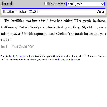
İncil
Koyu tema
28
“Ey İsrailliler, yardım edin!” diye bağırdılar. “Her yerde herkese,
halkımıza, Kutsal Yasa’ya ve bu kutsal yere karşı öğretiler yayan
adam budur. Üstelik tapınağa bazı Grekler’i sokarak bu kutsal yeri
kirletti.”
İncil — Yeni Çeviri 2009
Bu site
İzmir Protestan Kilisesi
tarafından yöneltilmekte ve desteklenmektedir. Tüm tercümeler
telif hakkı sahiplerinin izniyle yayınlanmaktadır.
Hakkımızda
-
Tüm site