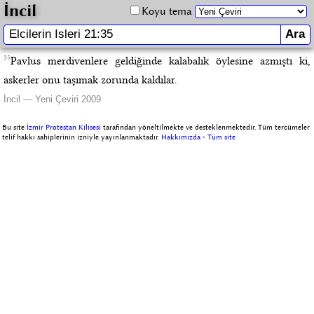
İncil
Koyu tema
35
Pavlus merdivenlere geldiğinde kalabalık öylesine azmıştı ki,
askerler onu taşımak zorunda kaldılar.
İncil — Yeni Çeviri 2009
Bu site
İzmir Protestan Kilisesi
tarafından yöneltilmekte ve desteklenmektedir. Tüm tercümeler
telif hakkı sahiplerinin izniyle yayınlanmaktadır.
Hakkımızda
-
Tüm site