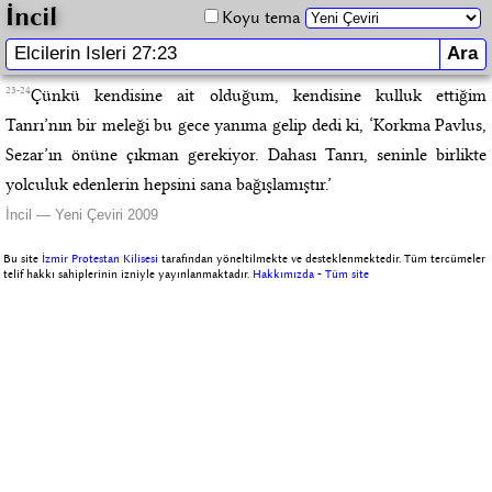
İncil
Koyu tema
23-24
Çünkü kendisine ait olduğum, kendisine kulluk ettiğim
Tanrı’nın bir meleği bu gece yanıma gelip dedi ki, ‘Korkma Pavlus,
Sezar’ın önüne çıkman gerekiyor. Dahası Tanrı, seninle birlikte
yolculuk edenlerin hepsini sana bağışlamıştır.’
İncil — Yeni Çeviri 2009
Bu site
İzmir Protestan Kilisesi
tarafından yöneltilmekte ve desteklenmektedir. Tüm tercümeler
telif hakkı sahiplerinin izniyle yayınlanmaktadır.
Hakkımızda
-
Tüm site