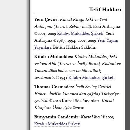
Telif Hakları
Yeni Çeviri:
Kutsal Kitap: Eski ve Yeni
Antlaşma (Tevrat, Zebur, İncil).
Eski Antlaşma
©2001, 2009
Kitab-ı Mukaddes Şirketi
; Yeni
Antlaşma ©1987, 1994, 2001, 2009
Yeni Yaşam
Yayınları
. Bütün Hakları Saklıdır.
Kitab-ı Mukaddes:
Kitab-ı Mukaddes, Eski
ve Yeni Ahit (Tevrat ve İncil): İbrani, Kildani ve
Yunani dillerinden son tashih edilmiş
tercümedir.
©1941
Kitab-ı Mukaddes Şirketi
.
Thomas Cosmades:
İncil: Sevinç Getirici
Haber - İncil'in Yunanca'dan çağdaş Türkçe'ye
çevirisi.
©2010 Kutsal Söz Yayınları.
Kutsal
Kitap'tan Özdeyişler
©2010.
Bünyamin Candemir:
Kutsal İncil
©2003
Kitab-ı Mukaddes Şirketi
.