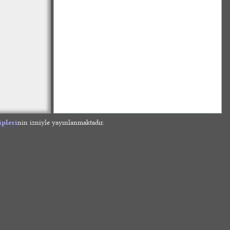
ipleri
nin izniyle yayınlanmaktadır.
»