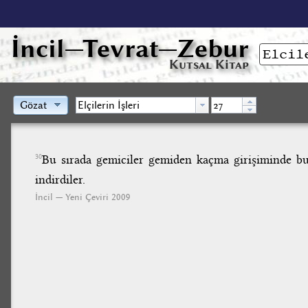
İncil
—Tevrat—Zebur
Kutsal Kitap
Gözat
Bu sırada gemiciler gemiden kaçma girişiminde bul
30
indirdiler.
İncil — Yeni Çeviri 2009