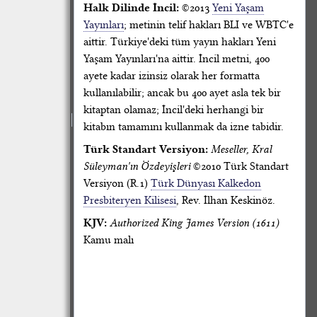
Halk Dilinde İncil:
©2013
Yeni Yaşam
Yayınları
; metinin telif hakları BLI ve WBTC'e
aittir. Türkiye'deki tüm yayın hakları Yeni
Yaşam Yayınları'na aittir. İncil metni, 400
ayete kadar izinsiz olarak her formatta
kullanılabilir; ancak bu 400 ayet asla tek bir
kitaptan olamaz; İncil'deki herhangi bir
kitabın tamamını kullanmak da izne tabidir.
Türk Standart Versiyon:
Meseller, Kral
Süleyman'ın Özdeyişleri
©2010 Türk Standart
Versiyon (R.1)
Türk Dünyası Kalkedon
Presbiteryen Kilisesi
, Rev. İlhan Keskinöz.
KJV:
Authorized King James Version (1611)
Kamu malı