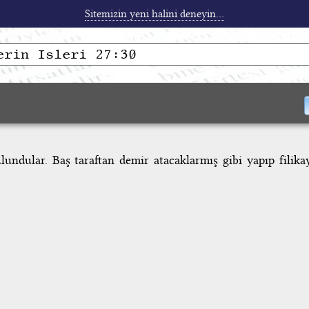
Sitemizin yeni halini deneyin...
undular. Baş taraftan demir atacaklarmış gibi yapıp filika