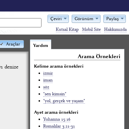
Çeviri
Görünüm
Paylaş
Kutsal Kitap
Mobil Site
Hakkımızda
Araçlar
Yardım
Arama Örnekleri
Kelime arama örnekleri
yı denize
izmir
iman
söz
"sen kimsin"
"yol, gerçek ve yaşam"
Ayet arama örnekleri
Yuhanna 15:16
Romalılar 3:21-31