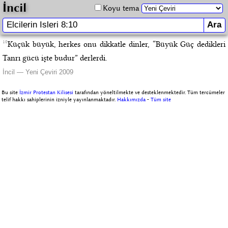
İncil
Koyu tema
10
Küçük büyük, herkes onu dikkatle dinler, “Büyük Güç dedikleri
Tanrı gücü işte budur” derlerdi.
İncil — Yeni Çeviri 2009
Bu site
İzmir Protestan Kilisesi
tarafından yöneltilmekte ve desteklenmektedir. Tüm tercümeler
telif hakkı sahiplerinin izniyle yayınlanmaktadır.
Hakkımızda
-
Tüm site