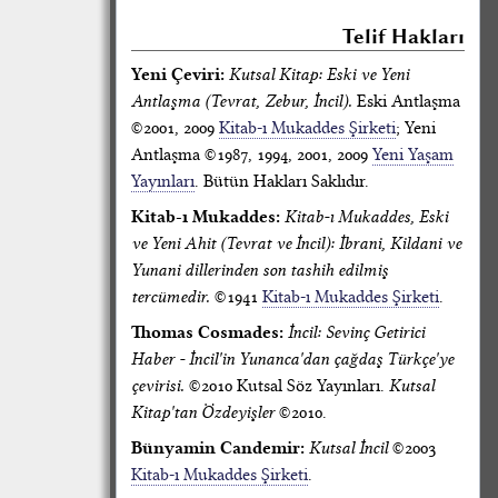
Telif Hakları
Yeni Çeviri:
Kutsal Kitap: Eski ve Yeni
Antlaşma (Tevrat, Zebur, İncil).
Eski Antlaşma
©2001, 2009
Kitab-ı Mukaddes Şirketi
; Yeni
Antlaşma ©1987, 1994, 2001, 2009
Yeni Yaşam
Yayınları
. Bütün Hakları Saklıdır.
Kitab-ı Mukaddes:
Kitab-ı Mukaddes, Eski
ve Yeni Ahit (Tevrat ve İncil): İbrani, Kildani ve
Yunani dillerinden son tashih edilmiş
tercümedir.
©1941
Kitab-ı Mukaddes Şirketi
.
Thomas Cosmades:
İncil: Sevinç Getirici
Haber - İncil'in Yunanca'dan çağdaş Türkçe'ye
çevirisi.
©2010 Kutsal Söz Yayınları.
Kutsal
Kitap'tan Özdeyişler
©2010.
Bünyamin Candemir:
Kutsal İncil
©2003
Kitab-ı Mukaddes Şirketi
.