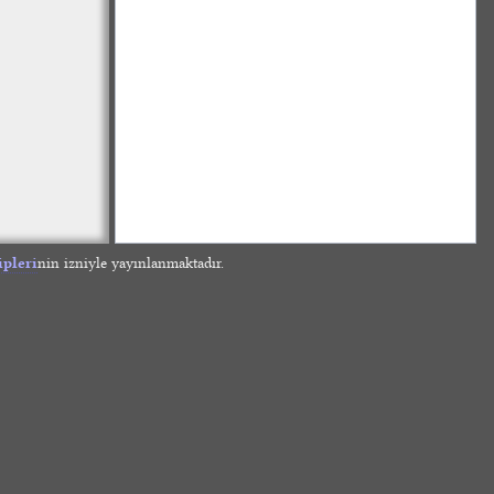
ipleri
nin izniyle yayınlanmaktadır.
»