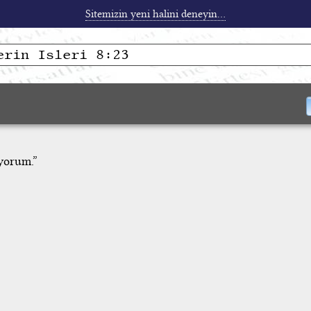
Sitemizin yeni halini deneyin...
üyorum.”