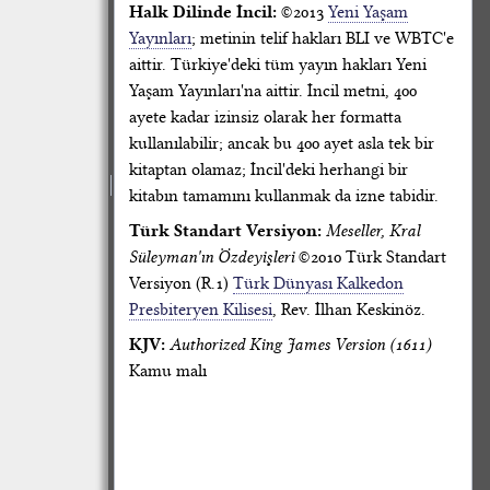
Halk Dilinde İncil:
©2013
Yeni Yaşam
Yayınları
; metinin telif hakları BLI ve WBTC'e
aittir. Türkiye'deki tüm yayın hakları Yeni
Yaşam Yayınları'na aittir. İncil metni, 400
ayete kadar izinsiz olarak her formatta
kullanılabilir; ancak bu 400 ayet asla tek bir
kitaptan olamaz; İncil'deki herhangi bir
kitabın tamamını kullanmak da izne tabidir.
Türk Standart Versiyon:
Meseller, Kral
Süleyman'ın Özdeyişleri
©2010 Türk Standart
Versiyon (R.1)
Türk Dünyası Kalkedon
Presbiteryen Kilisesi
, Rev. İlhan Keskinöz.
KJV:
Authorized King James Version (1611)
Kamu malı