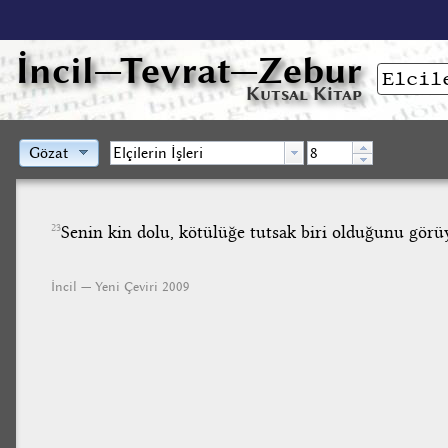
İncil
—Tevrat—Zebur
Kutsal Kitap
Gözat
Senin kin dolu, kötülüğe tutsak biri olduğunu gör
23
İncil — Yeni Çeviri 2009