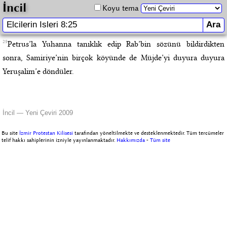
İncil
Koyu tema
25
Petrus’la Yuhanna tanıklık edip Rab’bin sözünü bildirdikten
sonra, Samiriye’nin birçok köyünde de Müjde’yi duyura duyura
Yeruşalim’e döndüler.
İncil — Yeni Çeviri 2009
Bu site
İzmir Protestan Kilisesi
tarafından yöneltilmekte ve desteklenmektedir. Tüm tercümeler
telif hakkı sahiplerinin izniyle yayınlanmaktadır.
Hakkımızda
-
Tüm site