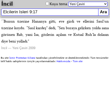
İncil
Koyu tema
17
Bunun üzerine Hananya gitti, eve girdi ve ellerini Saul’un
üzerine koydu. “Saul kardeş” dedi, “Sen buraya gelirken yolda sana
görünen Rab, yani İsa, gözlerin açılsın ve Kutsal Ruh’la dolasın
diye beni yolladı.”
İncil — Yeni Çeviri 2009
Bu site
İzmir Protestan Kilisesi
tarafından yöneltilmekte ve desteklenmektedir. Tüm tercümeler
telif hakkı sahiplerinin izniyle yayınlanmaktadır.
Hakkımızda
-
Tüm site