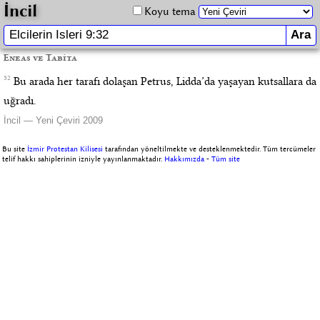
İncil
Koyu tema
Eneas ve Tabita
32
Bu arada her tarafı dolaşan Petrus, Lidda’da yaşayan kutsallara da
uğradı.
İncil — Yeni Çeviri 2009
Bu site
İzmir Protestan Kilisesi
tarafından yöneltilmekte ve desteklenmektedir. Tüm tercümeler
telif hakkı sahiplerinin izniyle yayınlanmaktadır.
Hakkımızda
-
Tüm site