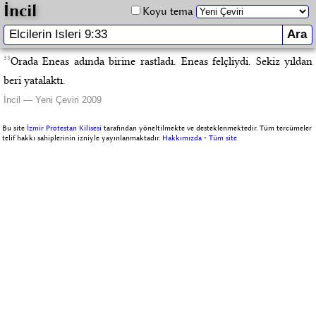
İncil
Koyu tema
33
Orada Eneas adında birine rastladı. Eneas felçliydi. Sekiz yıldan
beri yatalaktı.
İncil — Yeni Çeviri 2009
Bu site
İzmir Protestan Kilisesi
tarafından yöneltilmekte ve desteklenmektedir. Tüm tercümeler
telif hakkı sahiplerinin izniyle yayınlanmaktadır.
Hakkımızda
-
Tüm site