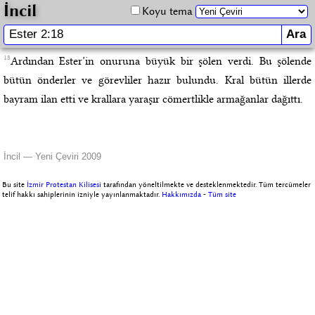
İncil
Koyu tema
18
Ardından Ester’in onuruna büyük bir şölen verdi. Bu şölende
bütün önderler ve görevliler hazır bulundu. Kral bütün illerde
bayram ilan etti ve krallara yaraşır cömertlikle armağanlar dağıttı.
İncil — Yeni Çeviri 2009
Bu site
İzmir Protestan Kilisesi
tarafından yöneltilmekte ve desteklenmektedir. Tüm tercümeler
telif hakkı sahiplerinin izniyle yayınlanmaktadır.
Hakkımızda
-
Tüm site