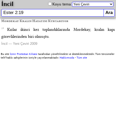
İncil
Koyu tema
Mordekay Kralın Hayatını Kurtarıyor
19
Kızlar ikinci kez toplandıklarında Mordekay, kralın kapı
görevlilerinden biri olmuştu.
İncil — Yeni Çeviri 2009
Bu site
İzmir Protestan Kilisesi
tarafından yöneltilmekte ve desteklenmektedir. Tüm tercümeler
telif hakkı sahiplerinin izniyle yayınlanmaktadır.
Hakkımızda
-
Tüm site