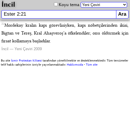
İncil
Koyu tema
21
Mordekay kralın kapı görevlisiyken, kapı nöbetçilerinden ikisi,
Bigtan ve Tereş, Kral Ahaşveroş’a öfkelendiler; onu öldürmek için
fırsat kollamaya başladılar.
İncil — Yeni Çeviri 2009
Bu site
İzmir Protestan Kilisesi
tarafından yöneltilmekte ve desteklenmektedir. Tüm tercümeler
telif hakkı sahiplerinin izniyle yayınlanmaktadır.
Hakkımızda
-
Tüm site