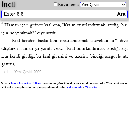
İncil
Koyu tema
6-8
Haman içeri girince kral ona, “Kralın onurlandırmak istediği biri
için ne yapılmalı?” diye sordu.
“Kral benden başka kimi onurlandırmak isteyebilir ki?” diye
düşünen Haman şu yanıtı verdi: “Kral onurlandırmak istediği kişi
için kendi giydiği bir kral giysisini ve üzerine bindiği sorguçlu atı
getirtir,
İncil — Yeni Çeviri 2009
Bu site
İzmir Protestan Kilisesi
tarafından yöneltilmekte ve desteklenmektedir. Tüm tercümeler
telif hakkı sahiplerinin izniyle yayınlanmaktadır.
Hakkımızda
-
Tüm site