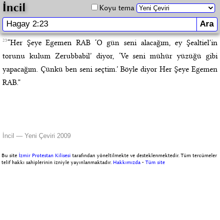
İncil
Koyu tema
23
“Her Şeye Egemen RAB ‘O gün seni alacağım, ey Şealtiel’in
torunu kulum Zerubbabil’ diyor, ‘Ve seni mühür yüzüğü gibi
yapacağım. Çünkü ben seni seçtim.’ Böyle diyor Her Şeye Egemen
RAB.”
İncil — Yeni Çeviri 2009
Bu site
İzmir Protestan Kilisesi
tarafından yöneltilmekte ve desteklenmektedir. Tüm tercümeler
telif hakkı sahiplerinin izniyle yayınlanmaktadır.
Hakkımızda
-
Tüm site