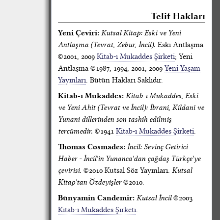
Telif Hakları
Yeni Çeviri:
Kutsal Kitap: Eski ve Yeni
Antlaşma (Tevrat, Zebur, İncil).
Eski Antlaşma
©2001, 2009
Kitab-ı Mukaddes Şirketi
; Yeni
Antlaşma ©1987, 1994, 2001, 2009
Yeni Yaşam
Yayınları
. Bütün Hakları Saklıdır.
Kitab-ı Mukaddes:
Kitab-ı Mukaddes, Eski
ve Yeni Ahit (Tevrat ve İncil): İbrani, Kildani ve
Yunani dillerinden son tashih edilmiş
tercümedir.
©1941
Kitab-ı Mukaddes Şirketi
.
Thomas Cosmades:
İncil: Sevinç Getirici
Haber - İncil'in Yunanca'dan çağdaş Türkçe'ye
çevirisi.
©2010 Kutsal Söz Yayınları.
Kutsal
Kitap'tan Özdeyişler
©2010.
Bünyamin Candemir:
Kutsal İncil
©2003
Kitab-ı Mukaddes Şirketi
.