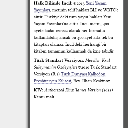
Halk Dilinde İncil:
©2013
Yeni Yaşam
Yayınları
; metinin telif hakları BLI ve WBTC'e
aittir. Türkiye'deki tüm yayın hakları Yeni
Yaşam Yayınları'na aittir. İncil metni, 400
ayete kadar izinsiz olarak her formatta
kullanılabilir; ancak bu 400 ayet asla tek bir
kitaptan olamaz; İncil'deki herhangi bir
kitabın tamamını kullanmak da izne tabidir.
Türk Standart Versiyon:
Meseller, Kral
Süleyman'ın Özdeyişleri
©2010 Türk Standart
Versiyon (R.1)
Türk Dünyası Kalkedon
Presbiteryen Kilisesi
, Rev. İlhan Keskinöz.
KJV:
Authorized King James Version (1611)
Kamu malı