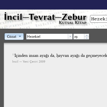
İncil
—Tevrat—Zebur
Kutsal Kitap
Gözat
İçinden insan ayağı da, hayvan ayağı da geçmeyecek
11
İncil — Yeni Çeviri 2009