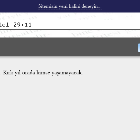
Sitemizin yeni halini deneyin...
. Kırk yıl orada kimse yaşamayacak.