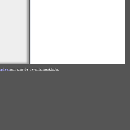
ipleri
nin izniyle yayınlanmaktadır.
»