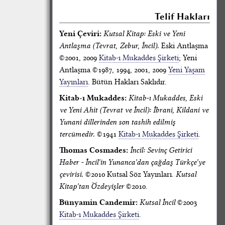
Telif Hakları
Yeni Çeviri:
Kutsal Kitap: Eski ve Yeni
Antlaşma (Tevrat, Zebur, İncil).
Eski Antlaşma
©2001, 2009
Kitab-ı Mukaddes Şirketi
; Yeni
Antlaşma ©1987, 1994, 2001, 2009
Yeni Yaşam
Yayınları
. Bütün Hakları Saklıdır.
Kitab-ı Mukaddes:
Kitab-ı Mukaddes, Eski
ve Yeni Ahit (Tevrat ve İncil): İbrani, Kildani ve
Yunani dillerinden son tashih edilmiş
tercümedir.
©1941
Kitab-ı Mukaddes Şirketi
.
Thomas Cosmades:
İncil: Sevinç Getirici
Haber - İncil'in Yunanca'dan çağdaş Türkçe'ye
çevirisi.
©2010 Kutsal Söz Yayınları.
Kutsal
Kitap'tan Özdeyişler
©2010.
Bünyamin Candemir:
Kutsal İncil
©2003
Kitab-ı Mukaddes Şirketi
.