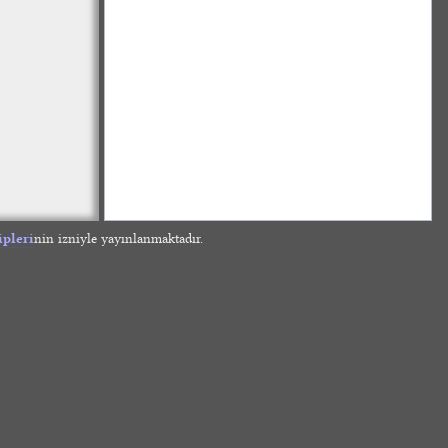
ipleri
nin izniyle yayınlanmaktadır.
»