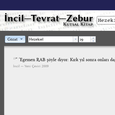
İncil
—Tevrat—Zebur
Kutsal Kitap
Gözat
“ ‘Egemen RAB şöyle diyor: Kırk yıl sonra onları da
13
İncil — Yeni Çeviri 2009