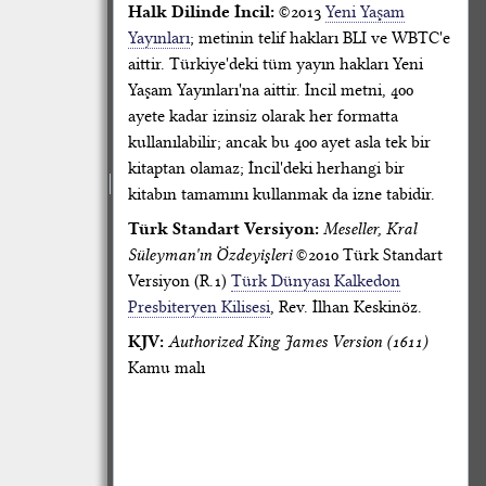
Halk Dilinde İncil:
©2013
Yeni Yaşam
Yayınları
; metinin telif hakları BLI ve WBTC'e
aittir. Türkiye'deki tüm yayın hakları Yeni
Yaşam Yayınları'na aittir. İncil metni, 400
ayete kadar izinsiz olarak her formatta
kullanılabilir; ancak bu 400 ayet asla tek bir
kitaptan olamaz; İncil'deki herhangi bir
kitabın tamamını kullanmak da izne tabidir.
Türk Standart Versiyon:
Meseller, Kral
Süleyman'ın Özdeyişleri
©2010 Türk Standart
Versiyon (R.1)
Türk Dünyası Kalkedon
Presbiteryen Kilisesi
, Rev. İlhan Keskinöz.
KJV:
Authorized King James Version (1611)
Kamu malı