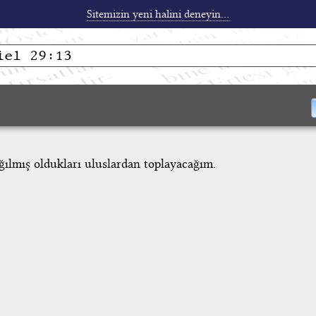
Sitemizin yeni halini deneyin...
ğılmış oldukları uluslardan toplayacağım.