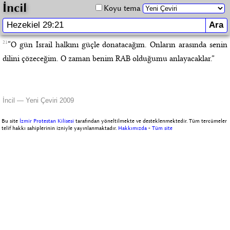
İncil
Koyu tema
21
“O gün İsrail halkını güçle donatacağım. Onların arasında senin
dilini çözeceğim. O zaman benim RAB olduğumu anlayacaklar.”
İncil — Yeni Çeviri 2009
Bu site
İzmir Protestan Kilisesi
tarafından yöneltilmekte ve desteklenmektedir. Tüm tercümeler
telif hakkı sahiplerinin izniyle yayınlanmaktadır.
Hakkımızda
-
Tüm site