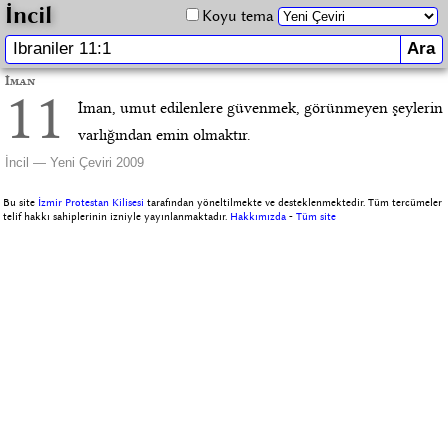
İncil
Koyu tema
İman
11
İman, umut edilenlere güvenmek, görünmeyen şeylerin
varlığından emin olmaktır.
İncil — Yeni Çeviri 2009
Bu site
İzmir Protestan Kilisesi
tarafından yöneltilmekte ve desteklenmektedir. Tüm tercümeler
telif hakkı sahiplerinin izniyle yayınlanmaktadır.
Hakkımızda
-
Tüm site