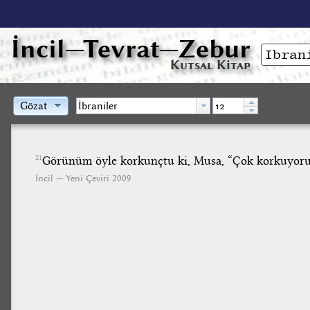
İncil
—Tevrat—Zebur
Kutsal Kitap
Gözat
Görünüm öyle korkunçtu ki, Musa, “Çok korkuyorum
21
İncil — Yeni Çeviri 2009