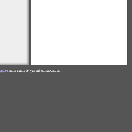
ipleri
nin izniyle yayınlanmaktadır.
»