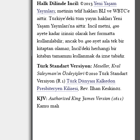
Halk Dilinde İncil:
©2013
Yeni Yaşam
Yayınları
; metinin telif hakları BLI ve WBTC'e
aittir. Türkiye'deki tüm yayın hakları Yeni
Yaşam Yayınları'na aittir. İncil metni, 400
ayete kadar izinsiz olarak her formatta
kullanılabilir; ancak bu 400 ayet asla tek bir
kitaptan olamaz; İncil'deki herhangi bir
kitabın tamamını kullanmak da izne tabidir.
Türk Standart Versiyon:
Meseller, Kral
Süleyman'ın Özdeyişleri
©2010 Türk Standart
Versiyon (R.1)
Türk Dünyası Kalkedon
Presbiteryen Kilisesi
, Rev. İlhan Keskinöz.
KJV:
Authorized King James Version (1611)
Kamu malı