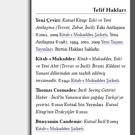
Telif Hakları
Yeni Çeviri:
Kutsal Kitap: Eski ve Yeni
Antlaşma (Tevrat, Zebur, İncil).
Eski Antlaşma
©2001, 2009
Kitab-ı Mukaddes Şirketi
; Yeni
Antlaşma ©1987, 1994, 2001, 2009
Yeni Yaşam
Yayınları
. Bütün Hakları Saklıdır.
Kitab-ı Mukaddes:
Kitab-ı Mukaddes, Eski
ve Yeni Ahit (Tevrat ve İncil): İbrani, Kildani ve
Yunani dillerinden son tashih edilmiş
tercümedir.
©1941
Kitab-ı Mukaddes Şirketi
.
Thomas Cosmades:
İncil: Sevinç Getirici
Haber - İncil'in Yunanca'dan çağdaş Türkçe'ye
çevirisi.
©2010 Kutsal Söz Yayınları.
Kutsal
Kitap'tan Özdeyişler
©2010.
Bünyamin Candemir:
Kutsal İncil
©2003
Kitab-ı Mukaddes Şirketi
.