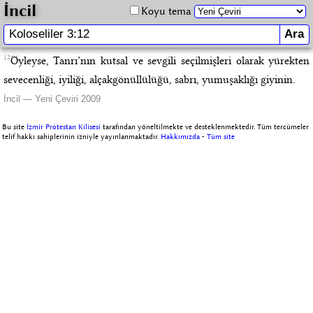
İncil
Koyu tema
12
Öyleyse, Tanrı’nın kutsal ve sevgili seçilmişleri olarak yürekten
sevecenliği, iyiliği, alçakgönüllülüğü, sabrı, yumuşaklığı giyinin.
İncil — Yeni Çeviri 2009
Bu site
İzmir Protestan Kilisesi
tarafından yöneltilmekte ve desteklenmektedir. Tüm tercümeler
telif hakkı sahiplerinin izniyle yayınlanmaktadır.
Hakkımızda
-
Tüm site