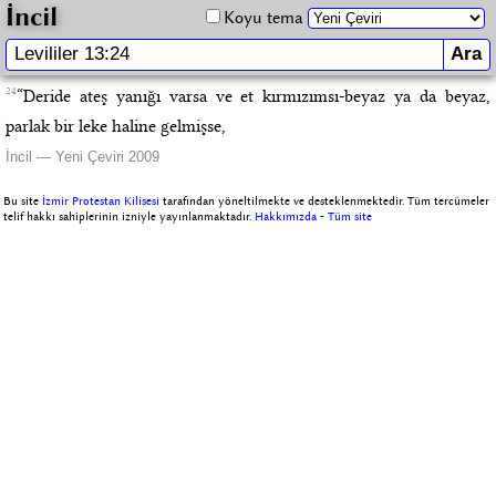
İncil
Koyu tema
24
“Deride ateş yanığı varsa ve et kırmızımsı-beyaz ya da beyaz,
parlak bir leke haline gelmişse,
İncil — Yeni Çeviri 2009
Bu site
İzmir Protestan Kilisesi
tarafından yöneltilmekte ve desteklenmektedir. Tüm tercümeler
telif hakkı sahiplerinin izniyle yayınlanmaktadır.
Hakkımızda
-
Tüm site