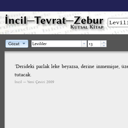
İncil
—Tevrat—Zebur
Kutsal Kitap
Gözat
Derideki parlak leke beyazsa, derine inmemişse, üze
4
tutacak.
İncil — Yeni Çeviri 2009