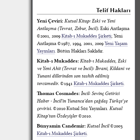
Telif Hakları
Yeni Çeviri:
Kutsal Kitap: Eski ve Yeni
Antlaşma (Tevrat, Zebur, İncil).
Eski Antlaşma
©2001, 2009
Kitab-ı Mukaddes Şirketi
; Yeni
Antlaşma ©1987, 1994, 2001, 2009
Yeni Yaşam
Yayınları
. Bütün Hakları Saklıdır.
Kitab-ı Mukaddes:
Kitab-ı Mukaddes, Eski
ve Yeni Ahit (Tevrat ve İncil): İbrani, Kildani ve
Yunani dillerinden son tashih edilmiş
tercümedir.
©1941
Kitab-ı Mukaddes Şirketi
.
Thomas Cosmades:
İncil: Sevinç Getirici
Haber - İncil'in Yunanca'dan çağdaş Türkçe'ye
çevirisi.
©2010 Kutsal Söz Yayınları.
Kutsal
Kitap'tan Özdeyişler
©2010.
Bünyamin Candemir:
Kutsal İncil
©2003
Kitab-ı Mukaddes Şirketi
.