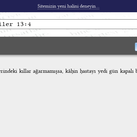
Sitemizin yeni halini deneyin...
rindeki kıllar ağarmamışsa, kâhin hastayı yedi gün kapalı 