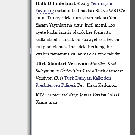
Halk Dilinde İncil:
©2013
Yeni Yaşam
Yayınları
; metinin telif hakları BLI ve WBTC'e
aittir. Türkiye'deki tüm yayın hakları Yeni
Yaşam Yayınları'na aittir. İncil metni, 400
ayete kadar izinsiz olarak her formatta
kullanılabilir; ancak bu 400 ayet asla tek bir
kitaptan olamaz; İncil'deki herhangi bir
kitabın tamamını kullanmak da izne tabidir.
Türk Standart Versiyon:
Meseller, Kral
Süleyman'ın Özdeyişleri
©2010 Türk Standart
Versiyon (R.1)
Türk Dünyası Kalkedon
Presbiteryen Kilisesi
, Rev. İlhan Keskinöz.
KJV:
Authorized King James Version (1611)
Kamu malı