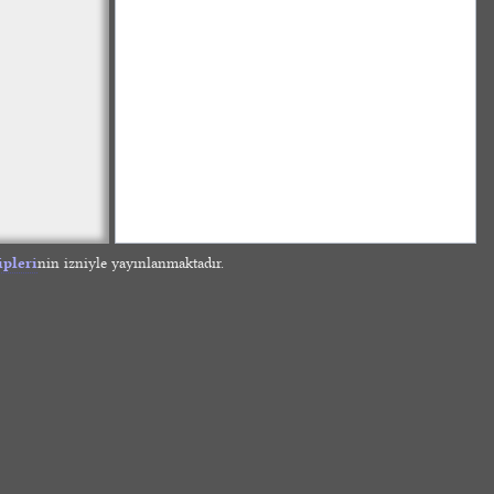
ipleri
nin izniyle yayınlanmaktadır.
»