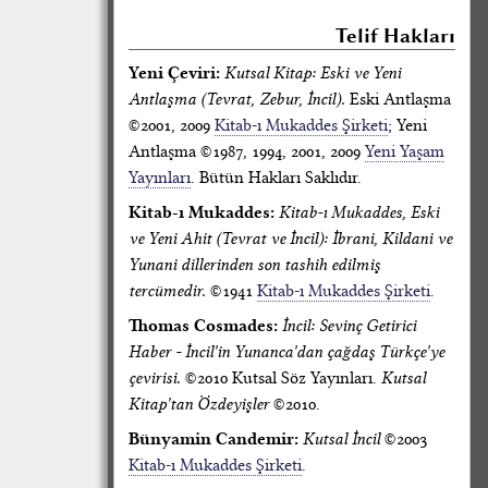
Telif Hakları
Yeni Çeviri:
Kutsal Kitap: Eski ve Yeni
Antlaşma (Tevrat, Zebur, İncil).
Eski Antlaşma
©2001, 2009
Kitab-ı Mukaddes Şirketi
; Yeni
Antlaşma ©1987, 1994, 2001, 2009
Yeni Yaşam
Yayınları
. Bütün Hakları Saklıdır.
Kitab-ı Mukaddes:
Kitab-ı Mukaddes, Eski
ve Yeni Ahit (Tevrat ve İncil): İbrani, Kildani ve
Yunani dillerinden son tashih edilmiş
tercümedir.
©1941
Kitab-ı Mukaddes Şirketi
.
Thomas Cosmades:
İncil: Sevinç Getirici
Haber - İncil'in Yunanca'dan çağdaş Türkçe'ye
çevirisi.
©2010 Kutsal Söz Yayınları.
Kutsal
Kitap'tan Özdeyişler
©2010.
Bünyamin Candemir:
Kutsal İncil
©2003
Kitab-ı Mukaddes Şirketi
.