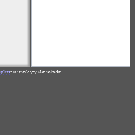
ipleri
nin izniyle yayınlanmaktadır.
»