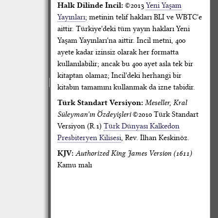
Halk Dilinde İncil:
©2013
Yeni Yaşam
Yayınları
; metinin telif hakları BLI ve WBTC'e
aittir. Türkiye'deki tüm yayın hakları Yeni
Yaşam Yayınları'na aittir. İncil metni, 400
ayete kadar izinsiz olarak her formatta
kullanılabilir; ancak bu 400 ayet asla tek bir
kitaptan olamaz; İncil'deki herhangi bir
kitabın tamamını kullanmak da izne tabidir.
Türk Standart Versiyon:
Meseller, Kral
Süleyman'ın Özdeyişleri
©2010 Türk Standart
Versiyon (R.1)
Türk Dünyası Kalkedon
Presbiteryen Kilisesi
, Rev. İlhan Keskinöz.
KJV:
Authorized King James Version (1611)
Kamu malı