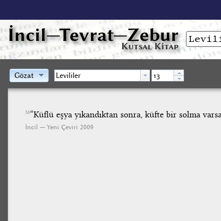
İncil
—Tevrat—Zebur
Kutsal Kitap
Gözat
“Küflü eşya yıkandıktan sonra, küfte bir solma varsa
56
İncil — Yeni Çeviri 2009