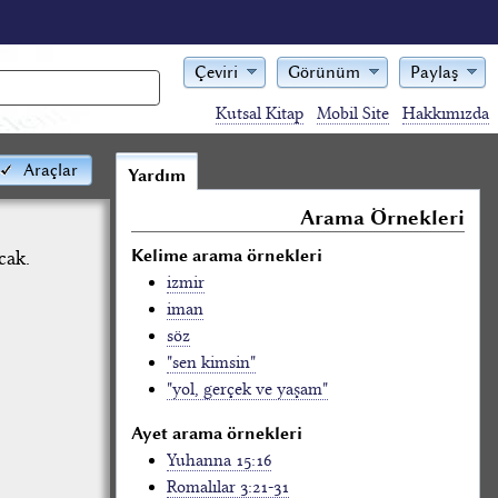
Çeviri
Görünüm
Paylaş
Kutsal Kitap
Mobil Site
Hakkımızda
Araçlar
Yardım
Arama Örnekleri
Kelime arama örnekleri
cak.
izmir
iman
söz
"sen kimsin"
"yol, gerçek ve yaşam"
Ayet arama örnekleri
Yuhanna 15:16
Romalılar 3:21-31