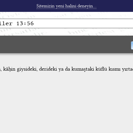
Sitemizin yeni halini deneyin...
, kâhin giysideki, derideki ya da kumaştaki küflü kısmı yırta