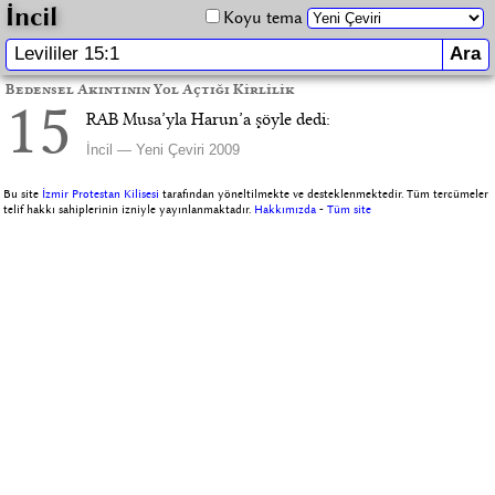
İncil
Koyu tema
Bedensel Akıntının Yol Açtığı Kirlilik
15
RAB Musa’yla Harun’a şöyle dedi:
İncil — Yeni Çeviri 2009
Bu site
İzmir Protestan Kilisesi
tarafından yöneltilmekte ve desteklenmektedir. Tüm tercümeler
telif hakkı sahiplerinin izniyle yayınlanmaktadır.
Hakkımızda
-
Tüm site