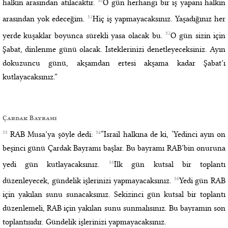
30
halkın arasından atılacaktır.
O gün herhangi bir iş yapanı halkın
31
arasından yok edeceğim.
Hiç iş yapmayacaksınız. Yaşadığınız her
32
yerde kuşaklar boyunca sürekli yasa olacak bu.
O gün sizin için
Şabat, dinlenme günü olacak. İsteklerinizi denetleyeceksiniz. Ayın
dokuzuncu günü, akşamdan ertesi akşama kadar Şabat’ı
kutlayacaksınız.”
Çardak Bayramı
33
34
RAB Musa’ya şöyle dedi:
“İsrail halkına de ki, ‘Yedinci ayın on
beşinci günü Çardak Bayramı başlar. Bu bayramı RAB’bin onuruna
35
yedi gün kutlayacaksınız.
İlk gün kutsal bir toplantı
36
düzenleyecek, gündelik işlerinizi yapmayacaksınız.
Yedi gün RAB
için yakılan sunu sunacaksınız. Sekizinci gün kutsal bir toplantı
düzenlemeli, RAB için yakılan sunu sunmalısınız. Bu bayramın son
toplantısıdır. Gündelik işlerinizi yapmayacaksınız.