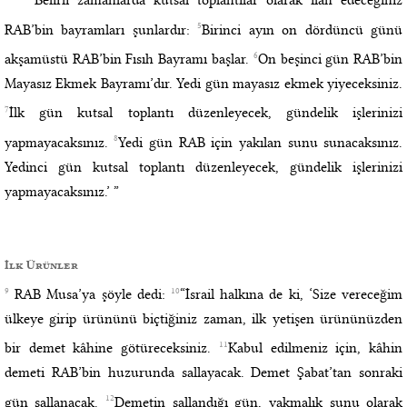
“ ‘Belirli zamanlarda kutsal toplantılar olarak ilan edeceğiniz
5
RAB’bin bayramları şunlardır:
Birinci ayın on dördüncü günü
6
akşamüstü RAB’bin Fısıh Bayramı başlar.
On beşinci gün RAB’bin
Mayasız Ekmek Bayramı’dır. Yedi gün mayasız ekmek yiyeceksiniz.
7
İlk gün kutsal toplantı düzenleyecek, gündelik işlerinizi
8
yapmayacaksınız.
Yedi gün RAB için yakılan sunu sunacaksınız.
Yedinci gün kutsal toplantı düzenleyecek, gündelik işlerinizi
yapmayacaksınız.’ ”
İlk Ürünler
9
10
RAB Musa’ya şöyle dedi:
“İsrail halkına de ki, ‘Size vereceğim
ülkeye girip ürününü biçtiğiniz zaman, ilk yetişen ürününüzden
11
bir demet kâhine götüreceksiniz.
Kabul edilmeniz için, kâhin
demeti RAB’bin huzurunda sallayacak. Demet Şabat’tan sonraki
12
gün sallanacak.
Demetin sallandığı gün, yakmalık sunu olarak