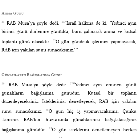
Anma Günü
23
24
RAB Musa’ya şöyle dedi:
“İsrail halkına de ki, ‘Yedinci ayın
birinci günü dinlenme günüdür, boru çalınarak anma ve kutsal
25
toplantı günü olacaktır.
O gün gündelik işlerinizi yapmayacak,
RAB için yakılan sunu sunacaksınız.’ ”
Günahların Bağışlanma Günü
26
27
RAB Musa’ya şöyle dedi:
“Yedinci ayın onuncu günü
günahların bağışlanma günüdür. Kutsal bir toplantı
düzenleyeceksiniz. İsteklerinizi denetleyecek, RAB için yakılan
28
sunu sunacaksınız.
O gün hiç iş yapmayacaksınız. Çünkü
Tanrınız RAB’bin huzurunda günahlarınızı bağışlatacağınız
29
bağışlanma günüdür.
O gün isteklerini denetlemeyen herkes