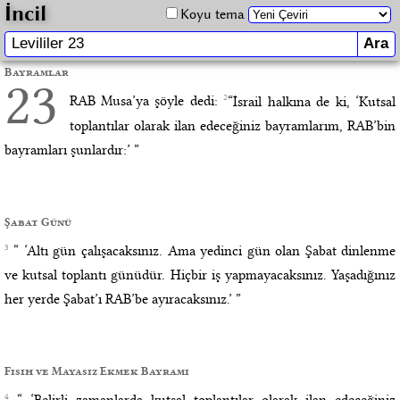
İncil
Koyu tema
Bayramlar
23
2
RAB Musa’ya şöyle dedi:
“İsrail halkına de ki, ‘Kutsal
toplantılar olarak ilan edeceğiniz bayramlarım, RAB’bin
bayramları şunlardır:’ ”
Şabat Günü
3
“ ‘Altı gün çalışacaksınız. Ama yedinci gün olan Şabat dinlenme
ve kutsal toplantı günüdür. Hiçbir iş yapmayacaksınız. Yaşadığınız
her yerde Şabat’ı RAB’be ayıracaksınız.’ ”
Fısıh ve Mayasız Ekmek Bayramı
4