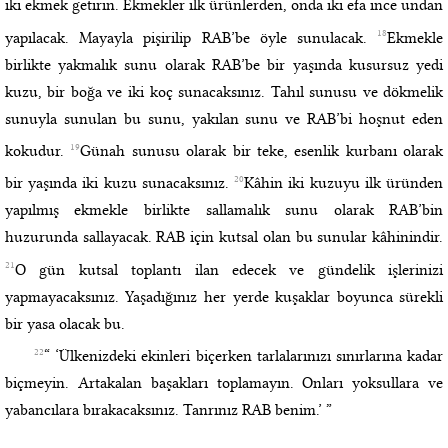
iki ekmek getirin. Ekmekler ilk ürünlerden, onda iki efa ince undan
18
yapılacak. Mayayla pişirilip RAB’be öyle sunulacak.
Ekmekle
birlikte yakmalık sunu olarak RAB’be bir yaşında kusursuz yedi
kuzu, bir boğa ve iki koç sunacaksınız. Tahıl sunusu ve dökmelik
sunuyla sunulan bu sunu, yakılan sunu ve RAB’bi hoşnut eden
19
kokudur.
Günah sunusu olarak bir teke, esenlik kurbanı olarak
20
bir yaşında iki kuzu sunacaksınız.
Kâhin iki kuzuyu ilk üründen
yapılmış ekmekle birlikte sallamalık sunu olarak RAB’bin
huzurunda sallayacak. RAB için kutsal olan bu sunular kâhinindir.
21
O gün kutsal toplantı ilan edecek ve gündelik işlerinizi
yapmayacaksınız. Yaşadığınız her yerde kuşaklar boyunca sürekli
bir yasa olacak bu.
22
“ ‘Ülkenizdeki ekinleri biçerken tarlalarınızı sınırlarına kadar
biçmeyin. Artakalan başakları toplamayın. Onları yoksullara ve
yabancılara bırakacaksınız. Tanrınız RAB benim.’ ”