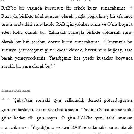
13
RAB’be bir yaşında kusursuz bir erkek kuzu sunacaksınız.
Kuzuyla birlikte tahıl sunusu olarak yağla yoğrulmuş bir efa ince
unun onda ikisi sunulacak. RAB için yakılan sunu ve O’nu hoşnut
eden koku olacak bu. Yakmalık sunuyla birlikte dökmelik sunu
14
olarak bir hin şarabın dörtte birini sunacaksınız.
Tanrınız’a bu
sunuyu getireceğiniz güne kadar ekmek, kavrulmuş buğday, taze
başak yemeyeceksiniz. Yaşadığınız her yerde kuşaklar boyunca
sürekli bir yasa olacak bu.’ ”
Hasat Bayramı
15
“ ‘Şabat’tan sonraki gün sallamalık demeti götürdüğünüz
16
günden başlayarak tam yedi hafta sayın.
Yedinci Şabat’tan sonraki
güne kadar elli gün sayın: O gün RAB’be yeni tahıl sunusu
17
sunacaksınız.
Yaşadığınız yerden RAB’be sallamalık sunu olarak