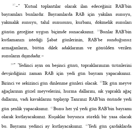
37
–“ ‘Kutsal toplantılar olarak ilan edeceğiniz RAB’bin
bayramları bunlardır. Bayramlarda RAB için yakılan sunuyu,
yakmalık sunuyu, tahıl sunusunu, kurbanı, dökmelik sunuları
38
günün gereğine uygun biçimde sunacaksınız.
Bunlar RAB’bin
kutlamanızı istediği Şabat günlerinin, RAB’be sunduğunuz
armağanların, bütün dilek adaklarının ve gönülden verilen
sunuların dışındadır.–
39
“ ‘Yedinci ayın on beşinci günü, topraklarınızın ürünlerini
devşirdiğiniz zaman RAB için yedi gün bayram yapacaksınız.
40
Birinci ve sekizinci gün dinlenme günleri olacak.
İlk gün meyve
ağaçlarının güzel meyvelerini, hurma dallarını, sık yapraklı ağaç
dallarını, vadi kavaklarını toplayıp Tanrınız RAB’bin önünde yedi
41
gün şenlik yapacaksınız.
Bunu her yıl yedi gün RAB’bin bayramı
olarak kutlayacaksınız. Kuşaklar boyunca sürekli bir yasa olacak
42
bu. Bayramı yedinci ay kutlayacaksınız.
Yedi gün çardaklarda