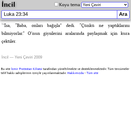
İncil
Koyu tema
34
İsa, “Baba, onları bağışla” dedi. “Çünkü ne yaptıklarını
bilmiyorlar.” O’nun giysilerini aralarında paylaşmak için kura
çektiler.
İncil — Yeni Çeviri 2009
Bu site
İzmir Protestan Kilisesi
tarafından yöneltilmekte ve desteklenmektedir. Tüm tercümeler
telif hakkı sahiplerinin izniyle yayınlanmaktadır.
Hakkımızda
-
Tüm site