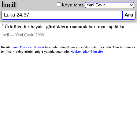
İncil
Koyu tema
37
Ürktüler, bir hayalet gördüklerini sanarak korkuya kapıldılar.
İncil — Yeni Çeviri 2009
Bu site
İzmir Protestan Kilisesi
tarafından yöneltilmekte ve desteklenmektedir. Tüm tercümeler
telif hakkı sahiplerinin izniyle yayınlanmaktadır.
Hakkımızda
-
Tüm site