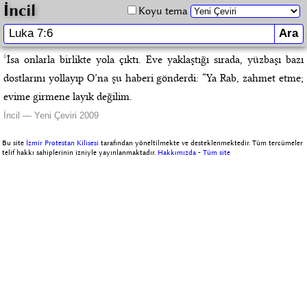
İncil
Koyu tema
6
İsa onlarla birlikte yola çıktı. Eve yaklaştığı sırada, yüzbaşı bazı
dostlarını yollayıp O’na şu haberi gönderdi: “Ya Rab, zahmet etme;
evime girmene layık değilim.
İncil — Yeni Çeviri 2009
Bu site
İzmir Protestan Kilisesi
tarafından yöneltilmekte ve desteklenmektedir. Tüm tercümeler
telif hakkı sahiplerinin izniyle yayınlanmaktadır.
Hakkımızda
-
Tüm site