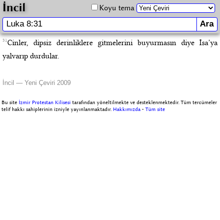
İncil
Koyu tema
31
Cinler, dipsiz derinliklere gitmelerini buyurmasın diye İsa’ya
yalvarıp durdular.
İncil — Yeni Çeviri 2009
Bu site
İzmir Protestan Kilisesi
tarafından yöneltilmekte ve desteklenmektedir. Tüm tercümeler
telif hakkı sahiplerinin izniyle yayınlanmaktadır.
Hakkımızda
-
Tüm site