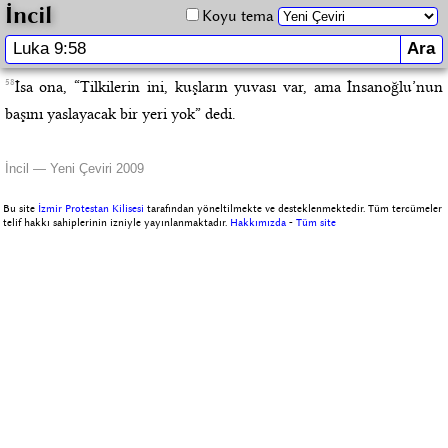
İncil
Koyu tema
58
İsa ona, “Tilkilerin ini, kuşların yuvası var, ama İnsanoğlu’nun
başını yaslayacak bir yeri yok” dedi.
İncil — Yeni Çeviri 2009
Bu site
İzmir Protestan Kilisesi
tarafından yöneltilmekte ve desteklenmektedir. Tüm tercümeler
telif hakkı sahiplerinin izniyle yayınlanmaktadır.
Hakkımızda
-
Tüm site